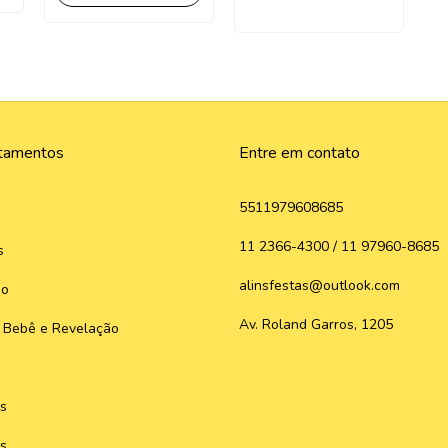
tamentos
Entre em contato
5511979608685
11 2366-4300 / 11 97960-8685
s
alinsfestas@outlook.com
do
Av. Roland Garros, 1205
 Bebê e Revelação
s
s