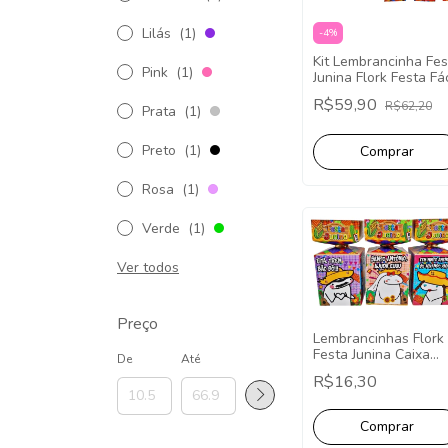
Lilás
(1)
-
4
%
Kit Lembrancinha Fes
Pink
(1)
Junina Flork Festa Fác
Papelaria 40 Caixinh
R$59,90
R$62,20
Prata
(1)
Preto
(1)
Rosa
(1)
Verde
(1)
Ver todos
Preço
Lembrancinhas Flork
Festa Junina Caixa
De
Até
Meia Bala - Pct com 
R$16,30