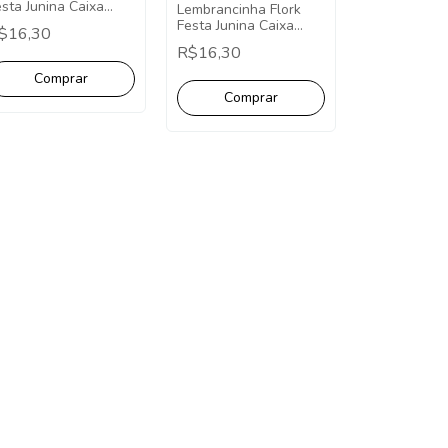
sta Junina Caixa
Lembrancinha Flork
ombom - Pct com 10
Festa Junina Caixa
$16,30
Cone - Pct com 10
R$16,30