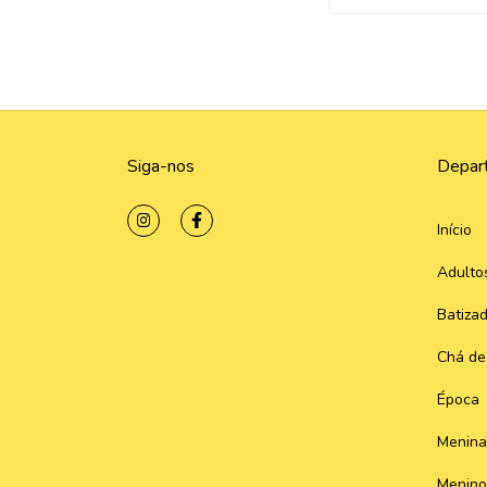
Siga-nos
Depar
Início
Adulto
Batiza
Chá de
Época
Menina
Menino