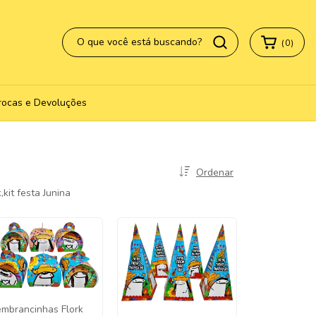
(
0
)
rocas e Devoluções
Ordenar
kit festa Junina
embrancinhas Flork