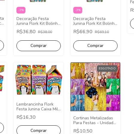
Fe
B
R
-
3
%
-
3
%
ta
Decoração Festa
Decoração Festa
il
Junina Flork Kit Bolinho
Junina Flork Kit Bolinho
as
- 23 Itens
- 43 Itens
R$36,80
R$66,90
R$38,00
R$69,10
ESGOTADO
Lembrancinha Flork
Festa Junina Caixa Milk
10
- Pct com 10
R$16,30
Cortinas Metalizadas
Para Festas - Unidade
2x1
R$10,50