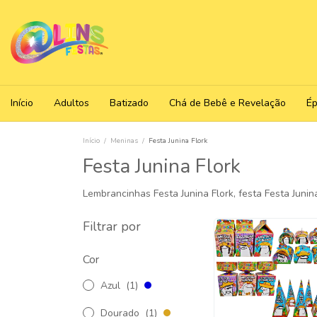
Início
Adultos
Batizado
Chá de Bebê e Revelação
É
Início
/
Meninas
/
Festa Junina Flork
Festa Junina Flork
Lembrancinhas Festa Junina Flork, festa Festa Junina
Filtrar por
Cor
Azul
(1)
Dourado
(1)