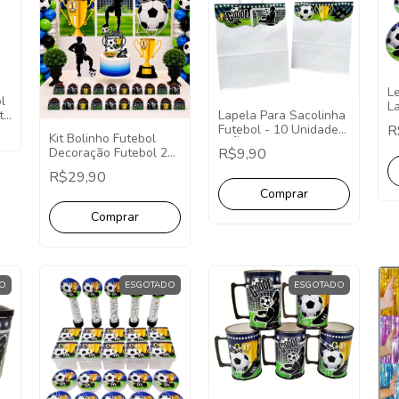
L
l
La
t.
Lapela Para Sacolinha
1
R
Futebol - 10 Unidades
Kit Bolinho Futebol
(NÃO ACOMPANHA
R$9,90
Decoração Futebol 26
SACOLA)
Itens (P)
R$29,90
O
ESGOTADO
ESGOTADO