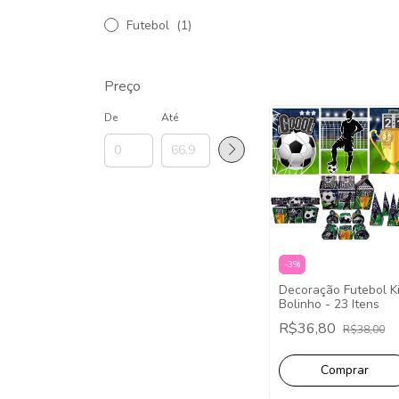
Futebol
(1)
Preço
De
Até
-
3
%
Decoração Futebol Ki
Bolinho - 23 Itens
R$36,80
R$38,00