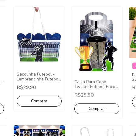
-
Sacolinha Futebol -
Ki
Lembrancinha Futebol
2
 -
Caixa Para Copo
Pct 10 Unidades
L
Twister Futebol Pacote
R$29,90
R
Sacolinha Futebol
10 Unidades
Sacolinha
R$29,90
Lembrancinha Futebol
Personalizados