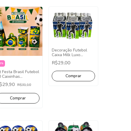
Decoração Futebol
Caixa Milk Luxo
Futebol 2026
R$29,00
4
%
Lembrancinha 3D
Futebol Personalizado
t Festa Brasil Futebol
PCT C/10 Unid.
0 Caixinhas
embrancinhas Copa
$29,90
R$31,10