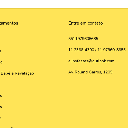
tamentos
Entre em contato
5511979608685
11 2366-4300 / 11 97960-8685
s
alinsfestas@outlook.com
do
Av. Roland Garros, 1205
 Bebê e Revelação
s
s
o