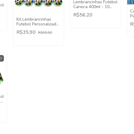
Lembrancinhas Futebol
ol
Caneca 400ml - 10
C
Unidades
R$56,20
P
Kit Lembrancinhas
2
R
Futebol Personalizados
30 Itens Acrílico
R$35,90
R$50,50
O
ol
10