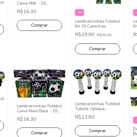
ol
Caixa Milk - 10
Unidades.
R$16,30
.
-
4
%
-
Lembrancinhas Futebol
L
Kit 20 Caixinhas.
Ki
R$29,90
R
R$31,10
ol
Lembrancinhas Futebol
Lembrancinhas Futebol
es
Tubete Aplique
Caixa Meia Bala - 10
Redondo - 10
Unidades.
R$13,90
Unidades
R$16,30
-
D
Bo