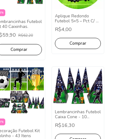
4
%
Aplique Redondo
Futebol 5×5 – Pct C/ 10
embrancinhas Futebol
uni
t 40 Caixinhas.
R$4,00
$59,90
R$62,20
Lembrancinhas Futebol
Caixa Cone - 10
Unidades.
3
%
R$16,30
ecoração Futebol Kit
linho - 43 Itens