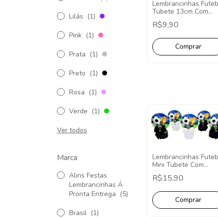
Lembrancinhas Futeb
Tubete 13cm Com
Lilás
(1)
Aplique - 5 Unidades
R$9,90
Pink
(1)
Prata
(1)
Preto
(1)
Rosa
(1)
Verde
(1)
Ver todos
Marca
Lembrancinhas Futeb
Mini Tubete Com
Aplique - 10 Unidad
Alins Festas
R$15,90
Lembrancinhas Á
Pronta Entrega
(5)
Brasil
(1)