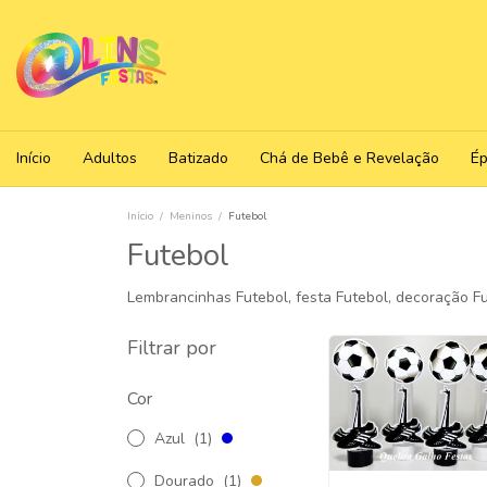
Início
Adultos
Batizado
Chá de Bebê e Revelação
É
Início
/
Meninos
/
Futebol
Futebol
Lembrancinhas Futebol, festa Futebol, decoração Fu
Filtrar por
Cor
Azul
(1)
Dourado
(1)