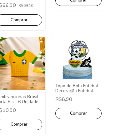
$66,90
R$69,10
Topo de Bolo Futebol -
Decoração Futebol.
embrancinhas Brasil
R$8,90
rta Bis - 6 Unidades
$10,90