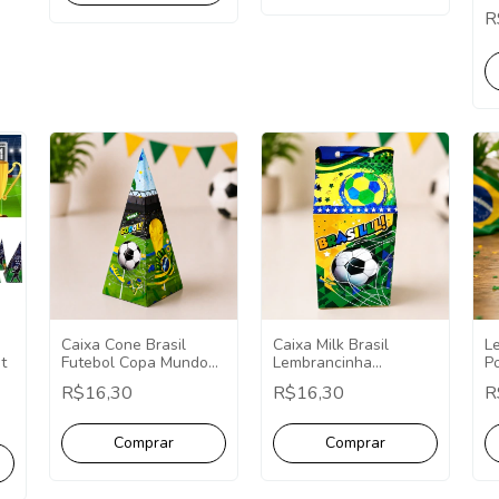
R
Caixa Cone Brasil
Caixa Milk Brasil
L
Futebol Copa Mundo
Lembrancinha
Po
t
Lembrancinhas 10
Personalizada Futebol
R$16,30
R$16,30
R
Unidades.
- 10 Unidades.