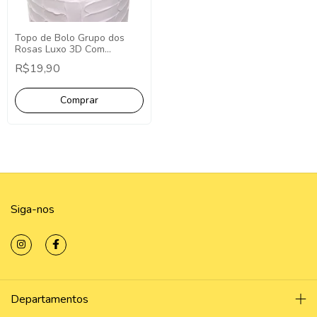
Topo de Bolo Grupo dos
Rosas Luxo 3D Com
pompom minimalista -
R$19,90
Topper Cake Grupo dos
Rosas
Siga-nos
Departamentos