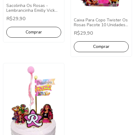
Sacolinha Os Rosas -
Lembrancinha Emilly Vick
Desenho Pct 10 Unidades
R$29,90
Caixa Para Copo Twister Os
Sacolinha Grupo dos Rosas
Rosas Pacote 10 Unidades
Sacolinha
Lembrancinha Os Rosas
R$29,90
desenho