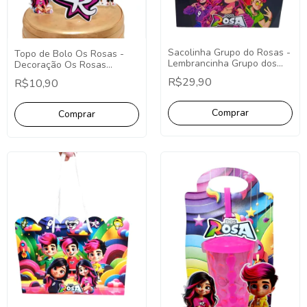
Sacolinha Grupo do Rosas -
Topo de Bolo Os Rosas -
Lembrancinha Grupo dos
Decoração Os Rosas
Rosas Pct 10 Unidades
Desenho
R$29,90
R$10,90
Sacolinha Os Rosas