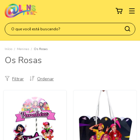
Início
/
Meninas
/
Os Rosas
Os Rosas
Filtrar
Ordenar